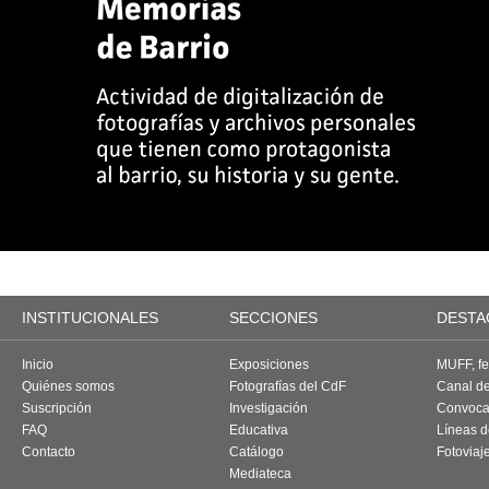
INSTITUCIONALES
SECCIONES
DESTA
Inicio
Exposiciones
MUFF, fes
Quiénes somos
Fotografías del CdF
Canal d
Suscripción
Investigación
Convoca
FAQ
Educativa
Líneas d
Contacto
Catálogo
Fotoviaj
Mediateca