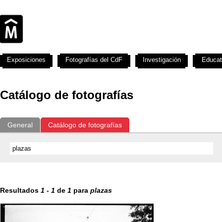
Exposiciones
Fotografías del CdF
Investigación
Educat
Catálogo de fotografías
General
Catálogo de fotografías
Resultados
1
-
1
de
1
para
plazas