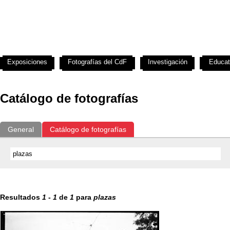
Exposiciones
Fotografías del CdF
Investigación
Educat
Catálogo de fotografías
General
Catálogo de fotografías
Resultados
1
-
1
de
1
para
plazas