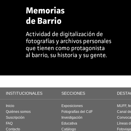
INSTITUCIONALES
SECCIONES
DESTA
Inicio
Exposiciones
MUFF, fes
Quiénes somos
Fotografías del CdF
Canal d
Suscripción
Investigación
Convoca
FAQ
Educativa
Líneas d
Contacto
Catálogo
Fotoviaj