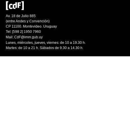
Av. 18 de Julio 885
(entre Andes y Convención)
CP 11100. Montevideo. Uruguay
Tel: [598 2] 1950 7960
Mail:
CdF@imm.gub.uy
Lunes, miércoles, jueves, viernes: de 10 a 19.30 h.
Martes: de 10 a 21 h. Sábados de 9.30 a 14.30 h.