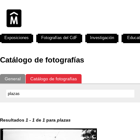
Exposiciones
Fotografías del CdF
Investigación
Educat
Catálogo de fotografías
General
Catálogo de fotografías
Resultados
1
-
1
de
1
para
plazas