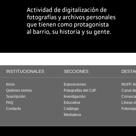
INSTITUCIONALES
SECCIONES
DESTA
Inicio
Exposiciones
MUFF, fes
Quiénes somos
Fotografías del CdF
Canal d
Suscripción
Investigación
Convoca
FAQ
Educativa
Líneas d
Contacto
Catálogo
Fotoviaj
Mediateca