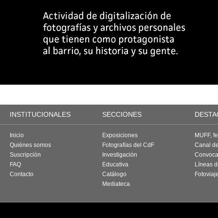
INSTITUCIONALES
SECCIONES
DESTA
Inicio
Exposiciones
MUFF, fes
Quiénes somos
Fotografías del CdF
Canal d
Suscripción
Investigación
Convoca
FAQ
Educativa
Líneas d
Contacto
Catálogo
Fotoviaj
Mediateca