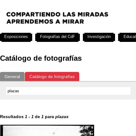
Exposiciones
Fotografías del CdF
Investigación
Educat
Catálogo de fotografías
General
Catálogo de fotografías
Resultados
1
-
1
de
1
para
plazas