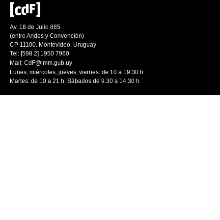
Av. 18 de Julio 885
(entre Andes y Convención)
CP 11100. Montevideo. Uruguay
Tel: [598 2] 1950 7960
Mail:
CdF@imm.gub.uy
Lunes, miércoles, jueves, viernes: de 10 a 19.30 h.
Martes: de 10 a 21 h. Sábados de 9.30 a 14.30 h.