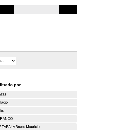
iltrado por
azas
lacio
lís
ARANCO
 ZABALA Bruno Mauricio