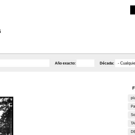
Investigación
Educativa
Catálogo
Mediateca
s
Año exacto:
Década:
F
pl
Pa
So
T
DE