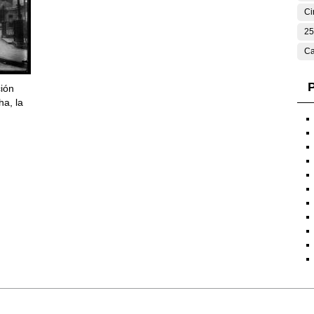
Ci
25
Ca
P
ción
ha, la