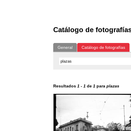
Exposiciones
Fotografías del CdF
Catálogo de fotografía
General
Catálogo de fotografías
Resultados
1
-
1
de
1
para
plazas