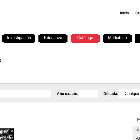
Inicio
Qu
Investigación
Educativa
Catálogo
Mediateca
s
Año exacto:
Década:
F
pl
Pa