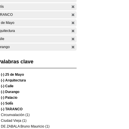
lís
ARANCO
 de Mayo
quitectura
lle
rango
alabras clave
(-)
25 de Mayo
(-)
Arquitectura
(-)
Calle
(-)
Durango
(-)
Palacio
(-)
Solís
(-)
TARANCO
Circunvalación (1)
Ciudad Vieja (1)
DE ZABALA Bruno Mauricio (1)