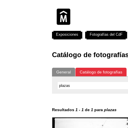
Exposiciones
Fotografías del CdF
Catálogo de fotografía
General
Catálogo de fotografías
Resultados
1
-
1
de
1
para
plazas