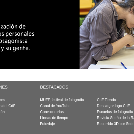
NES
DESTACADOS
nes
MUFF, festival de fotografía
CdF Tienda
as del CdF
Canal de YouTube
Descargar logo CdF
ión
Convocatorias
Escuelas de fotografía
Líneas de tiempo
Revista Sueño de la 
Fotoviaje
Recorrido 3D por Sed
a