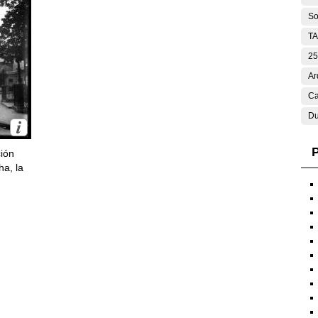
So
T
25
Ar
Ca
Du
P
ción
ha, la