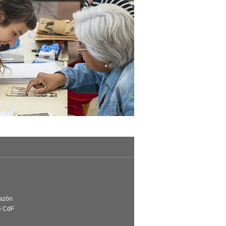
Razón
e CdF