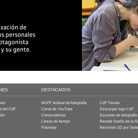
NES
DESTACADOS
nes
MUFF, festival de fotografía
CdF Tienda
as del CdF
Canal de YouTube
Descargar logo CdF
ión
Convocatorias
Escuelas de fotografía
Líneas de tiempo
Revista Sueño de la 
Fotoviaje
Recorrido 3D por Sed
a