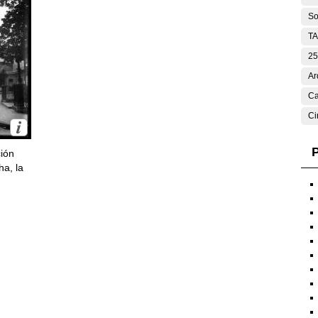
So
T
25
Ar
Ca
Ci
P
ción
ha, la