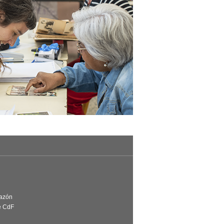
Razón
e CdF