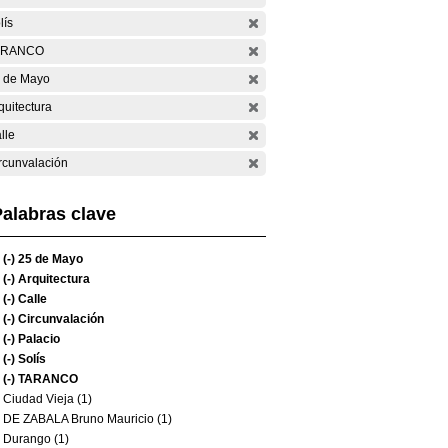
lís
ARANCO
 de Mayo
quitectura
lle
rcunvalación
alabras clave
(-)
25 de Mayo
(-)
Arquitectura
(-)
Calle
(-)
Circunvalación
(-)
Palacio
(-)
Solís
(-)
TARANCO
Ciudad Vieja (1)
DE ZABALA Bruno Mauricio (1)
Durango (1)