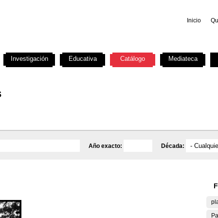
Inicio
Qu
Investigación
Educativa
Catálogo
Mediateca
s
Año exacto:
Década:
F
pl
Pa