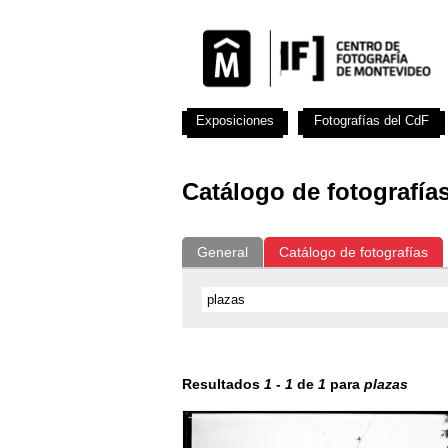
Exposiciones
Fotografías del CdF
Catálogo de fotografía
General
Catálogo de fotografías
Resultados
1
-
1
de
1
para
plazas