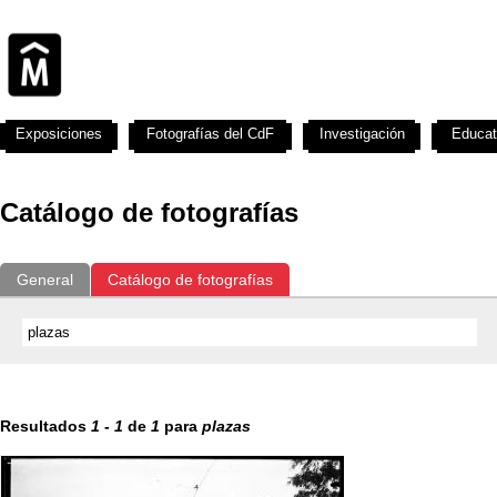
Exposiciones
Fotografías del CdF
Investigación
Educat
Catálogo de fotografías
General
Catálogo de fotografías
Resultados
1
-
1
de
1
para
plazas