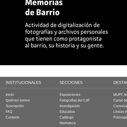
INSTITUCIONALES
SECCIONES
DESTA
Inicio
Exposiciones
MUFF, fes
Quiénes somos
Fotografías del CdF
Canal d
Suscripción
Investigación
Convoca
FAQ
Educativa
Líneas d
Contacto
Catálogo
Fotoviaj
Mediateca