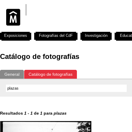
Exposiciones
Fotografías del CdF
Investigación
Educat
Catálogo de fotografías
General
Catálogo de fotografías
Resultados
1
-
1
de
1
para
plazas