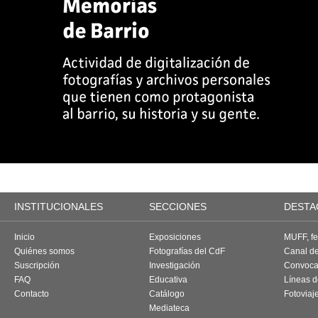
INSTITUCIONALES
SECCIONES
DESTA
Inicio
Exposiciones
MUFF, fes
Quiénes somos
Fotografías del CdF
Canal d
Suscripción
Investigación
Convoca
FAQ
Educativa
Líneas d
Contacto
Catálogo
Fotoviaj
Mediateca