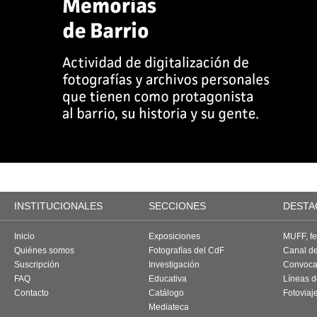
INSTITUCIONALES
SECCIONES
DESTA
Inicio
Exposiciones
MUFF, fes
Quiénes somos
Fotografías del CdF
Canal d
Suscripción
Investigación
Convoca
FAQ
Educativa
Líneas d
Contacto
Catálogo
Fotoviaj
Mediateca