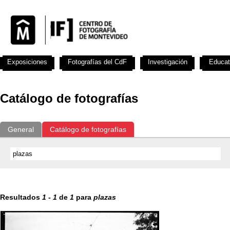
Exposiciones
Fotografías del CdF
Investigación
Educat
Catálogo de fotografías
General
Catálogo de fotografías
Resultados
1
-
1
de
1
para
plazas