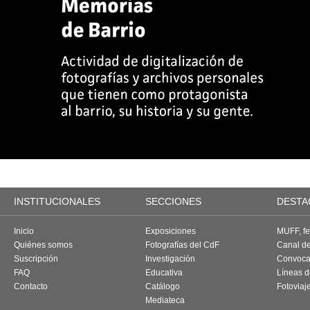
INSTITUCIONALES
SECCIONES
DESTA
Inicio
Exposiciones
MUFF, fes
Quiénes somos
Fotografías del CdF
Canal d
Suscripción
Investigación
Convoca
FAQ
Educativa
Líneas d
Contacto
Catálogo
Fotoviaj
Mediateca