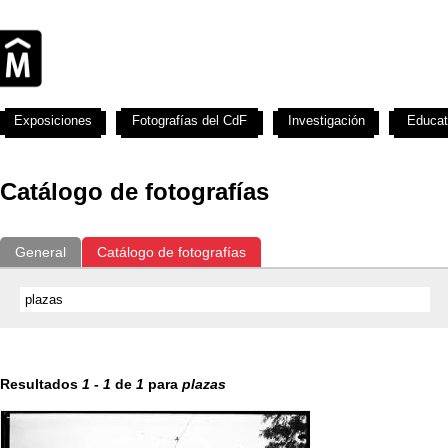
Exposiciones
Fotografías del CdF
Investigación
Educat
Catálogo de fotografías
General
Catálogo de fotografías
Resultados
1
-
1
de
1
para
plazas