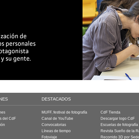
NES
DESTACADOS
nes
MUFF, festival de fotografía
CdF Tienda
as del CdF
Canal de YouTube
Descargar logo CdF
ión
Convocatorias
Escuelas de fotografía
Líneas de tiempo
Revista Sueño de la 
Fotoviaje
Recorrido 3D por Sed