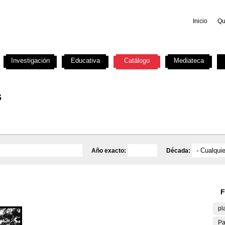
Inicio
Qu
Investigación
Educativa
Catálogo
Mediateca
s
Año exacto:
Década:
F
pl
Pa