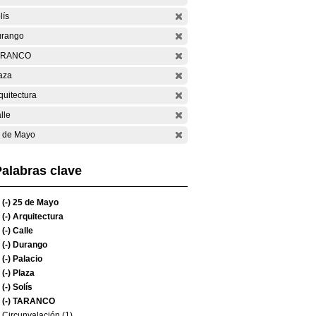
lís
rango
ARANCO
aza
quitectura
lle
 de Mayo
alabras clave
(-)
25 de Mayo
(-)
Arquitectura
(-)
Calle
(-)
Durango
(-)
Palacio
(-)
Plaza
(-)
Solís
(-)
TARANCO
Circunvalación (1)