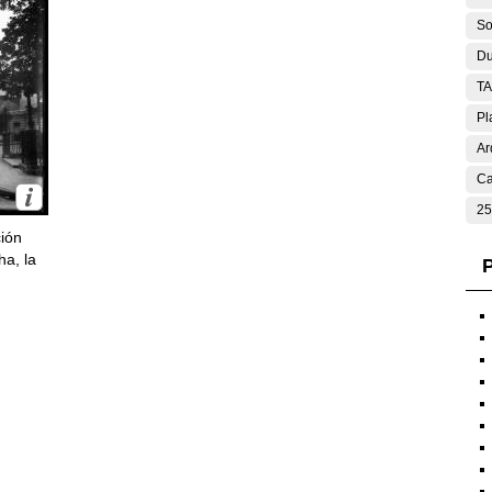
So
Du
T
Pl
Ar
Ca
25
ción
ha, la
P