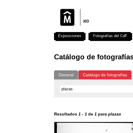
Exposiciones
Fotografías del CdF
Catálogo de fotografía
General
Catálogo de fotografías
Resultados
1
-
1
de
1
para
plazas