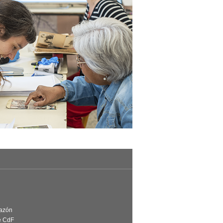
Razón
e CdF