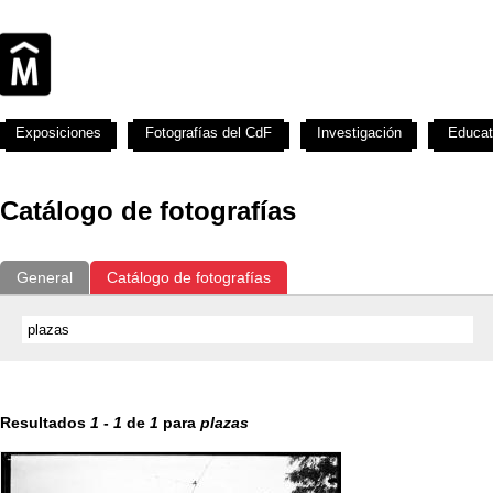
Exposiciones
Fotografías del CdF
Investigación
Educat
Catálogo de fotografías
General
Catálogo de fotografías
Resultados
1
-
1
de
1
para
plazas