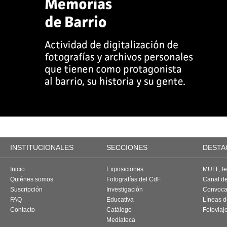
INSTITUCIONALES
SECCIONES
DESTA
Inicio
Exposiciones
MUFF, fes
Quiénes somos
Fotografías del CdF
Canal d
Suscripción
Investigación
Convoca
FAQ
Educativa
Líneas d
Contacto
Catálogo
Fotoviaj
Mediateca