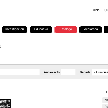
Inicio
Qu
Investigación
Educativa
Catálogo
Mediateca
s
Año exacto:
Década:
F
pl
Pa