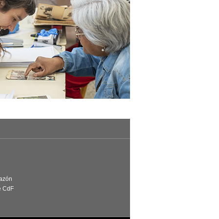
Razón
e CdF