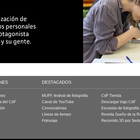
NES
DESTACADOS
nes
MUFF, festival de fotografía
CdF Tienda
as del CdF
Canal de YouTube
Descargar logo CdF
ión
Convocatorias
Escuelas de fotografía
Líneas de tiempo
Revista Sueño de la 
Fotoviaje
Recorrido 3D por Sed
a