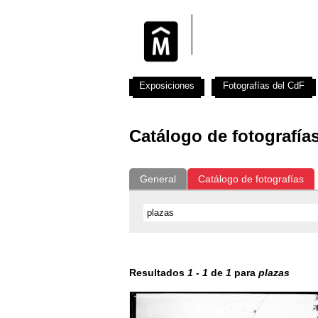
Exposiciones
Fotografías del CdF
Catálogo de fotografía
General
Catálogo de fotografías
Resultados
1
-
1
de
1
para
plazas