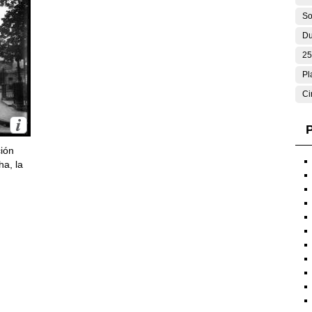
So
Du
25
Pl
Ci
P
ción
ha, la