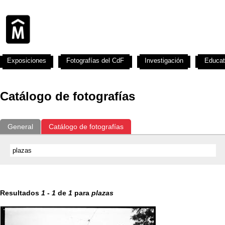
Exposiciones
Fotografías del CdF
Investigación
Educat
Catálogo de fotografías
General
Catálogo de fotografías
Resultados
1
-
1
de
1
para
plazas