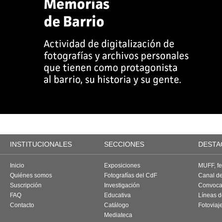
INSTITUCIONALES
SECCIONES
DESTA
Inicio
Exposiciones
MUFF, fes
Quiénes somos
Fotografías del CdF
Canal d
Suscripción
Investigación
Convoca
FAQ
Educativa
Líneas d
Contacto
Catálogo
Fotoviaj
Mediateca