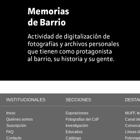
INSTITUCIONALES
SECCIONES
DESTA
Inicio
Exposiciones
MUFF, fes
Quiénes somos
Fotografías del CdF
Canal d
Suscripción
Investigación
Convoca
FAQ
Educativa
Líneas d
Contacto
Catálogo
Fotoviaj