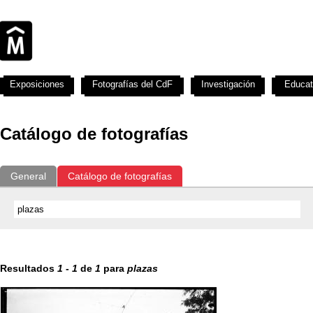
Exposiciones
Fotografías del CdF
Investigación
Educat
Catálogo de fotografías
General
Catálogo de fotografías
Resultados
1
-
1
de
1
para
plazas