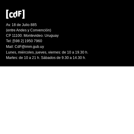
Av. 18 de Julio 885
(entre Andes y Convención)
CP 11100. Montevideo. Uruguay
Tel: [598 2] 1950 7960
Mail:
CdF@imm.gub.uy
Lunes, miércoles, jueves, viernes: de 10 a 19.30 h.
Martes: de 10 a 21 h. Sábados de 9.30 a 14.30 h.