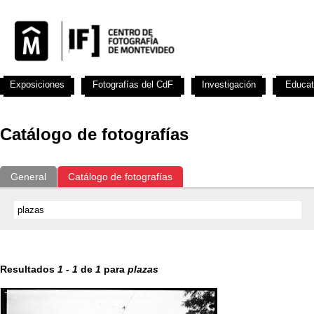
Exposiciones
Fotografías del CdF
Investigación
Educat
Catálogo de fotografías
General
Catálogo de fotografías
Resultados
1
-
1
de
1
para
plazas