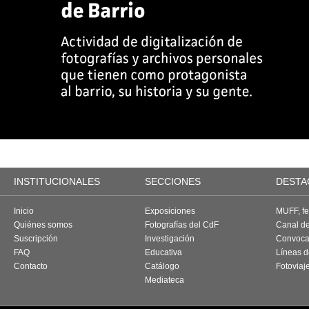
INSTITUCIONALES
SECCIONES
DESTA
Inicio
Exposiciones
MUFF, fes
Quiénes somos
Fotografías del CdF
Canal d
Suscripción
Investigación
Convoca
FAQ
Educativa
Líneas d
Contacto
Catálogo
Fotoviaj
Mediateca