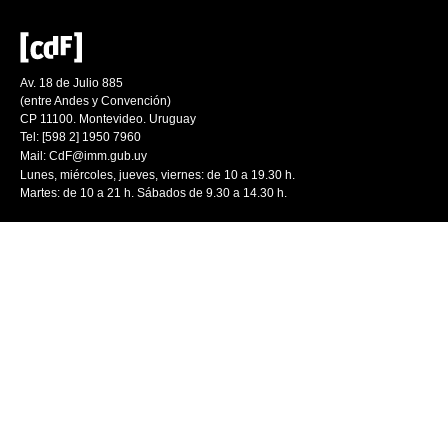
Av. 18 de Julio 885
(entre Andes y Convención)
CP 11100. Montevideo. Uruguay
Tel: [598 2] 1950 7960
Mail:
CdF@imm.gub.uy
Lunes, miércoles, jueves, viernes: de 10 a 19.30 h.
Martes: de 10 a 21 h. Sábados de 9.30 a 14.30 h.