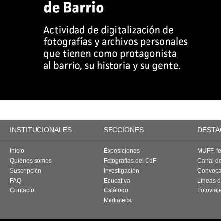
INSTITUCIONALES
SECCIONES
DESTA
Inicio
Exposiciones
MUFF, fes
Quiénes somos
Fotografías del CdF
Canal d
Suscripción
Investigación
Convoca
FAQ
Educativa
Líneas d
Contacto
Catálogo
Fotoviaj
Mediateca