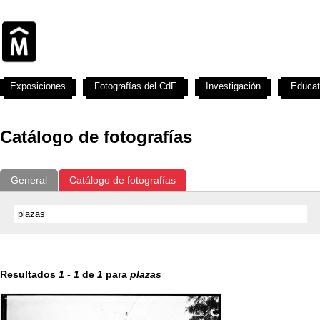
Exposiciones
Fotografías del CdF
Investigación
Educat
Catálogo de fotografías
General
Catálogo de fotografías
Resultados
1
-
1
de
1
para
plazas