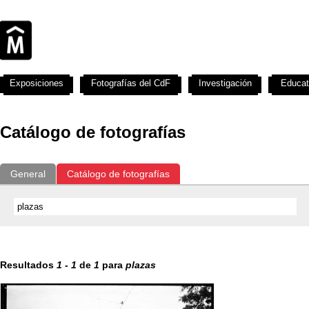
Exposiciones
Fotografías del CdF
Investigación
Educat
Catálogo de fotografías
General
Catálogo de fotografías
Resultados
1
-
1
de
1
para
plazas