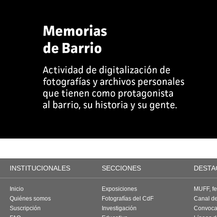
INSTITUCIONALES
SECCIONES
DESTA
Inicio
Exposiciones
MUFF, fes
Quiénes somos
Fotografías del CdF
Canal d
Suscripción
Investigación
Convoca