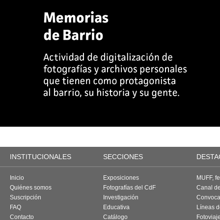
INSTITUCIONALES
SECCIONES
DESTA
Inicio
Exposiciones
MUFF, fes
Quiénes somos
Fotografías del CdF
Canal d
Suscripción
Investigación
Convoca
FAQ
Educativa
Líneas d
Contacto
Catálogo
Fotoviaj