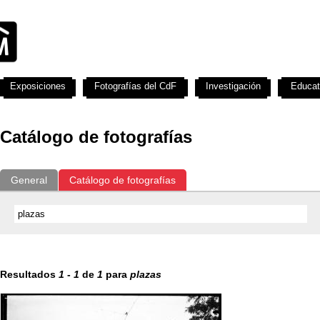
Exposiciones
Fotografías del CdF
Investigación
Educat
Catálogo de fotografías
General
Catálogo de fotografías
Resultados
1
-
1
de
1
para
plazas