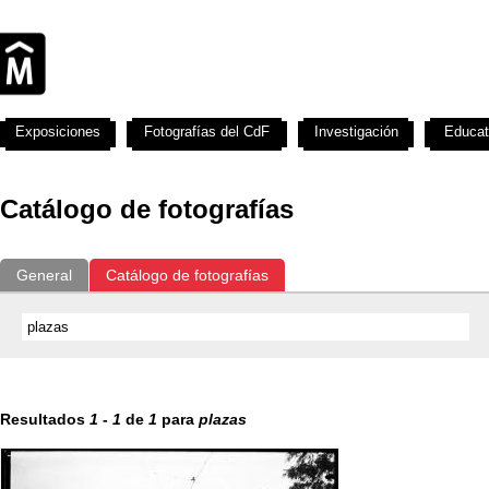
Exposiciones
Fotografías del CdF
Investigación
Educat
Catálogo de fotografías
General
Catálogo de fotografías
Resultados
1
-
1
de
1
para
plazas