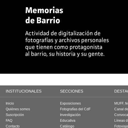
INSTITUCIONALES
SECCIONES
DESTA
Inicio
Exposiciones
MUFF, fes
Quiénes somos
Fotografías del CdF
Canal d
Suscripción
Investigación
Convoca
FAQ
Educativa
Líneas d
Contacto
Catálogo
Fotoviaj