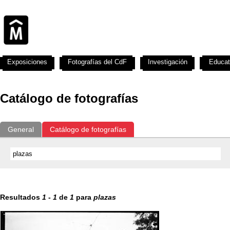
Exposiciones
Fotografías del CdF
Investigación
Educat
Catálogo de fotografías
General
Catálogo de fotografías
Resultados
1
-
1
de
1
para
plazas