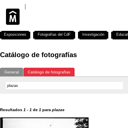
Exposiciones
Fotografías del CdF
Investigación
Educat
Catálogo de fotografías
General
Catálogo de fotografías
Resultados
1
-
1
de
1
para
plazas