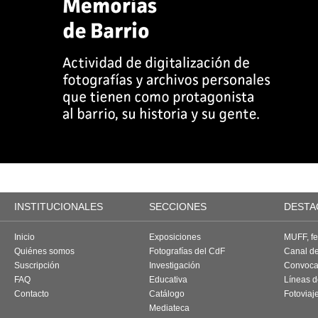
INSTITUCIONALES
SECCIONES
DESTA
Inicio
Exposiciones
MUFF, fes
Quiénes somos
Fotografías del CdF
Canal d
Suscripción
Investigación
Convoca
FAQ
Educativa
Líneas d
Contacto
Catálogo
Fotoviaj
Mediateca