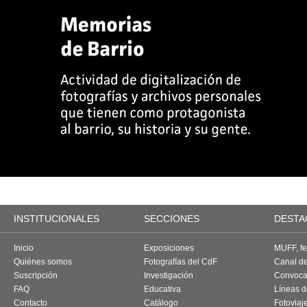
INSTITUCIONALES
SECCIONES
DESTA
Inicio
Exposiciones
MUFF, fes
Quiénes somos
Fotografías del CdF
Canal d
Suscripción
Investigación
Convoca
FAQ
Educativa
Líneas d
Contacto
Catálogo
Fotoviaj