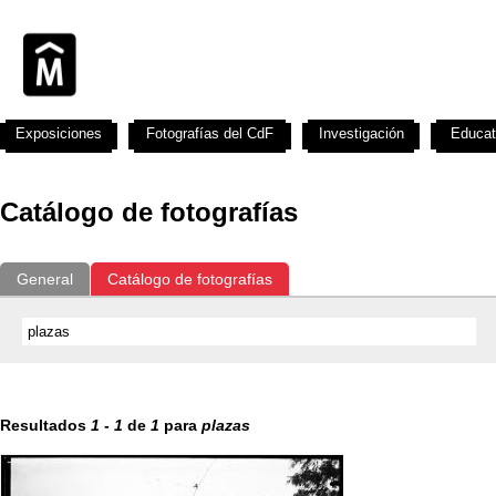
Exposiciones
Fotografías del CdF
Investigación
Educat
Catálogo de fotografías
General
Catálogo de fotografías
Resultados
1
-
1
de
1
para
plazas