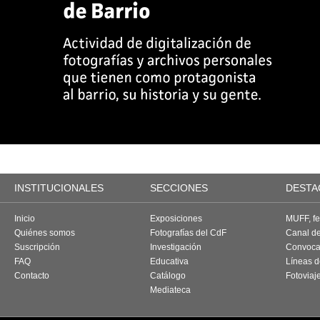
INSTITUCIONALES
SECCIONES
DESTA
Inicio
Exposiciones
MUFF, fes
Quiénes somos
Fotografías del CdF
Canal d
Suscripción
Investigación
Convoca
FAQ
Educativa
Líneas d
Contacto
Catálogo
Fotoviaj
Mediateca