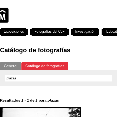
Exposiciones
Fotografías del CdF
Investigación
Educat
Catálogo de fotografías
General
Catálogo de fotografías
Resultados
1
-
1
de
1
para
plazas