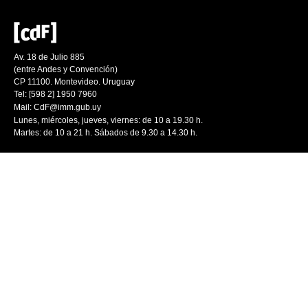
Av. 18 de Julio 885
(entre Andes y Convención)
CP 11100. Montevideo. Uruguay
Tel: [598 2] 1950 7960
Mail:
CdF@imm.gub.uy
Lunes, miércoles, jueves, viernes: de 10 a 19.30 h.
Martes: de 10 a 21 h. Sábados de 9.30 a 14.30 h.