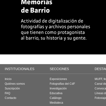
INSTITUCIONALES
SECCIONES
DESTA
Inicio
Exposiciones
MUFF, fes
Quiénes somos
Fotografías del CdF
Canal d
Suscripción
Investigación
Convoca
FAQ
Educativa
Líneas d
Contacto
Catálogo
Fotoviaj
Mediateca