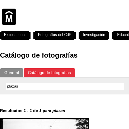
Exposiciones
Fotografías del CdF
Investigación
Educat
Catálogo de fotografías
General
Catálogo de fotografías
Resultados
1
-
1
de
1
para
plazas