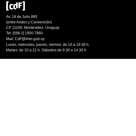
Av. 18 de Julio 885
(entre Andes y Convención)
CP 11100. Montevideo. Uruguay
Tel: [598 2] 1950 7960
Mail:
CdF@imm.gub.uy
Lunes, miércoles, jueves, viernes: de 10 a 19.30 h.
Martes: de 10 a 21 h. Sábados de 9.30 a 14.30 h.