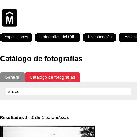
Exposiciones
Fotografías del CdF
Investigación
Educat
Catálogo de fotografías
General
Catálogo de fotografías
Resultados
1
-
1
de
1
para
plazas