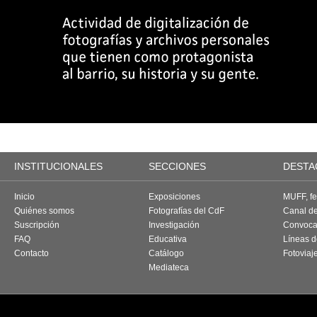
INSTITUCIONALES
SECCIONES
DESTA
Inicio
Exposiciones
MUFF, fes
Quiénes somos
Fotografías del CdF
Canal d
Suscripción
Investigación
Convoca
FAQ
Educativa
Líneas d
Contacto
Catálogo
Fotoviaj
Mediateca