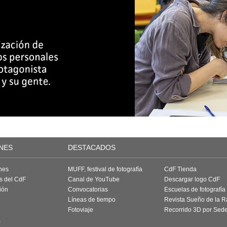
NES
DESTACADOS
nes
MUFF, festival de fotografía
CdF Tienda
as del CdF
Canal de YouTube
Descargar logo CdF
ión
Convocatorias
Escuelas de fotografía
Líneas de tiempo
Revista Sueño de la 
Fotoviaje
Recorrido 3D por Sed
a