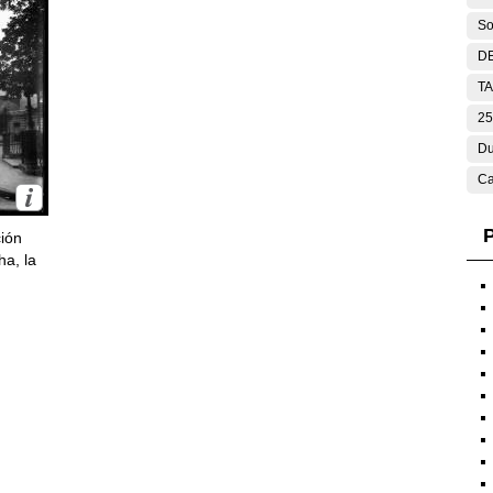
So
DE
T
25
Du
Ca
P
ción
ha, la