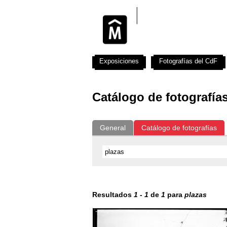
Exposiciones
Fotografías del CdF
Catálogo de fotografía
General
Catálogo de fotografías
Resultados
1
-
1
de
1
para
plazas