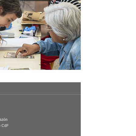
Razón
e CdF