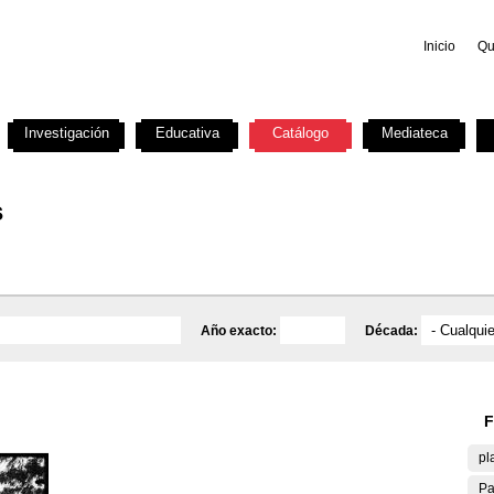
Inicio
Qu
Investigación
Educativa
Catálogo
Mediateca
s
Año exacto:
Década:
F
pl
Pa