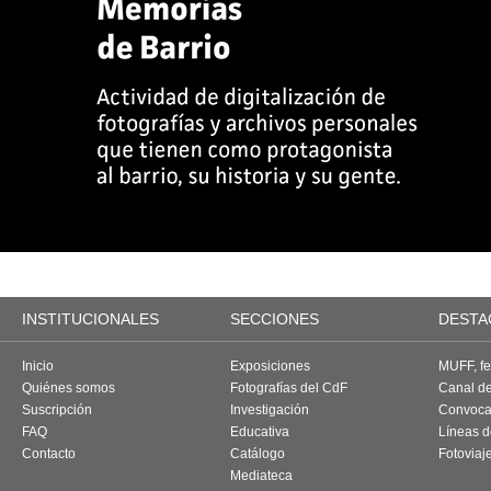
INSTITUCIONALES
SECCIONES
DESTA
Inicio
Exposiciones
MUFF, fes
Quiénes somos
Fotografías del CdF
Canal d
Suscripción
Investigación
Convoca
FAQ
Educativa
Líneas d
Contacto
Catálogo
Fotoviaj
Mediateca