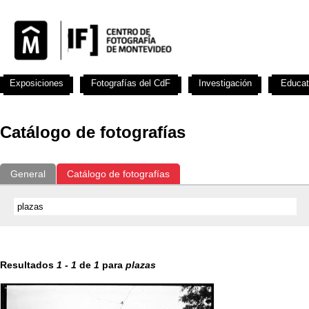
Exposiciones
Fotografías del CdF
Investigación
Educat
Catálogo de fotografías
General
Catálogo de fotografías
Resultados
1
-
1
de
1
para
plazas