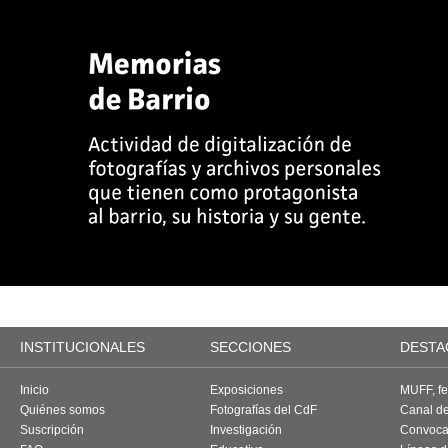
INSTITUCIONALES
SECCIONES
DESTA
Inicio
Exposiciones
MUFF, fes
Quiénes somos
Fotografías del CdF
Canal d
Suscripción
Investigación
Convoca