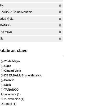
lís
 ZABALA Bruno Mauricio
udad Vieja
ARANCO
 de Mayo
lle
alabras clave
(-)
25 de Mayo
(-)
Calle
(-)
Ciudad Vieja
(-)
DE ZABALA Bruno Mauricio
(-)
Palacio
(-)
Solís
(-)
TARANCO
Arquitectura (1)
Circunvalación (1)
Durango (1)