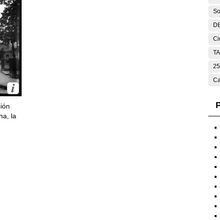
So
DE
Ci
T
25
Ca
P
ción
ha, la