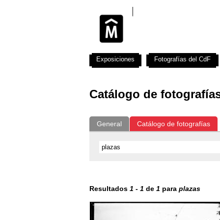
Exposiciones
Fotografías del CdF
Catálogo de fotografía
General
Catálogo de fotografías
Resultados
1
-
1
de
1
para
plazas