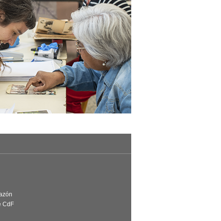
Razón
e CdF