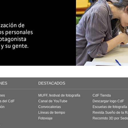
NES
DESTACADOS
nes
MUFF, festival de fotografía
CdF Tienda
as del CdF
Canal de YouTube
Descargar logo CdF
ión
Convocatorias
Escuelas de fotografía
Líneas de tiempo
Revista Sueño de la 
Fotoviaje
Recorrido 3D por Sed
a