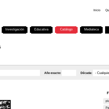
Inicio
Qu
Investigación
Educativa
Catálogo
Mediateca
s
Año exacto:
Década:
F
pl
Pa