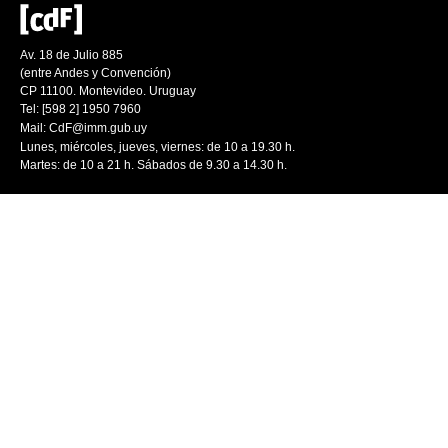
Av. 18 de Julio 885
(entre Andes y Convención)
CP 11100. Montevideo. Uruguay
Tel: [598 2] 1950 7960
Mail:
CdF@imm.gub.uy
Lunes, miércoles, jueves, viernes: de 10 a 19.30 h.
Martes: de 10 a 21 h. Sábados de 9.30 a 14.30 h.