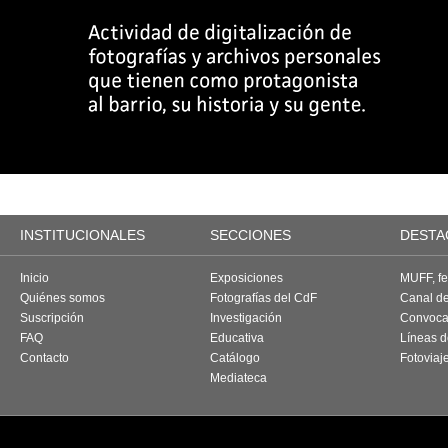
INSTITUCIONALES
SECCIONES
DESTA
Inicio
Exposiciones
MUFF, fes
Quiénes somos
Fotografías del CdF
Canal d
Suscripción
Investigación
Convoca
FAQ
Educativa
Líneas d
Contacto
Catálogo
Fotoviaj
Mediateca