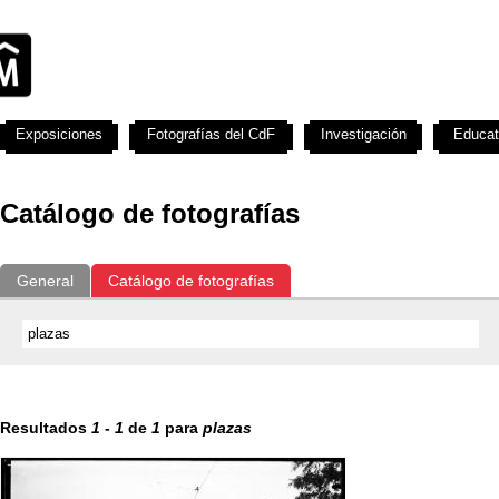
Exposiciones
Fotografías del CdF
Investigación
Educat
Catálogo de fotografías
General
Catálogo de fotografías
Resultados
1
-
1
de
1
para
plazas