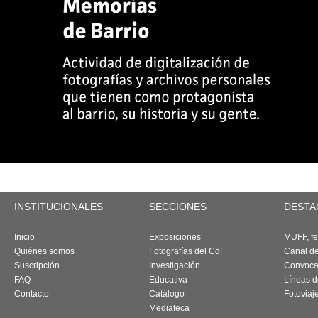
INSTITUCIONALES
SECCIONES
DESTA
Inicio
Exposiciones
MUFF, fes
Quiénes somos
Fotografías del CdF
Canal d
Suscripción
Investigación
Convoca
FAQ
Educativa
Líneas d
Contacto
Catálogo
Fotoviaj
Mediateca