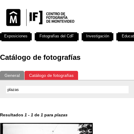
Exposiciones
Fotografías del CdF
Investigación
Educat
Catálogo de fotografías
General
Catálogo de fotografías
Resultados
1
-
1
de
1
para
plazas