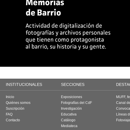
INSTITUCIONALES
SECCIONES
DESTA
Inicio
Exposiciones
MUFF, fes
Quiénes somos
Fotografías del CdF
Canal d
Suscripción
Investigación
Convoca
FAQ
Educativa
Líneas d
Contacto
Catálogo
Fotoviaj
Mediateca