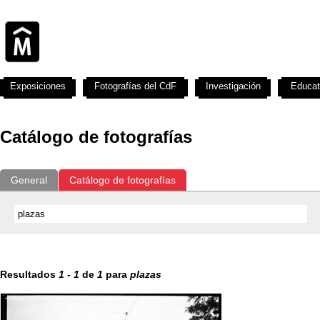
Exposiciones
Fotografías del CdF
Investigación
Educat
Catálogo de fotografías
General
Catálogo de fotografías
Resultados
1
-
1
de
1
para
plazas