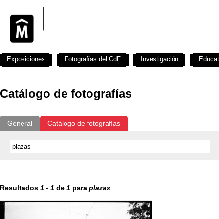
Exposiciones
Fotografías del CdF
Investigación
Educat
Catálogo de fotografías
General
Catálogo de fotografías
Resultados
1
-
1
de
1
para
plazas