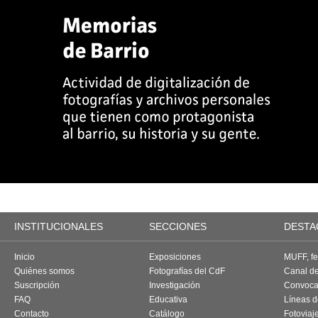
INSTITUCIONALES
SECCIONES
DESTA
Inicio
Exposiciones
MUFF, fes
Quiénes somos
Fotografías del CdF
Canal d
Suscripción
Investigación
Convoca
FAQ
Educativa
Líneas d
Contacto
Catálogo
Fotoviaj