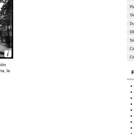
Pl
T
Du
DE
So
Ca
Ci
ción
ha, la
P