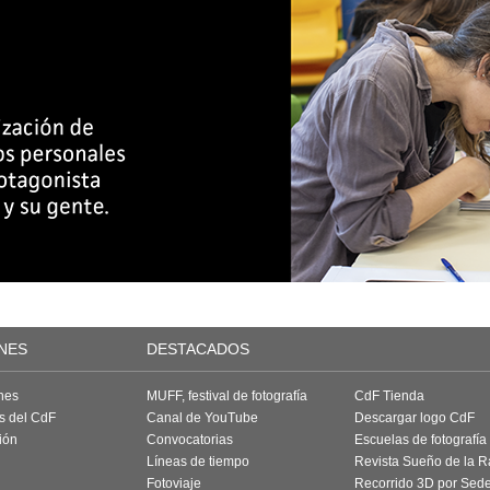
NES
DESTACADOS
nes
MUFF, festival de fotografía
CdF Tienda
as del CdF
Canal de YouTube
Descargar logo CdF
ión
Convocatorias
Escuelas de fotografía
Líneas de tiempo
Revista Sueño de la 
Fotoviaje
Recorrido 3D por Sed