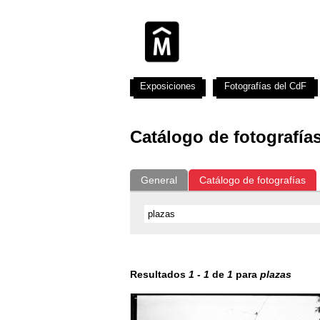
Exposiciones
Fotografías del CdF
Catálogo de fotografía
General
Catálogo de fotografías
Resultados
1
-
1
de
1
para
plazas