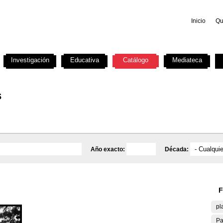
Inicio
Qu
Investigación
Educativa
Catálogo
Mediateca
s
Año exacto:
Década:
F
pl
Pa