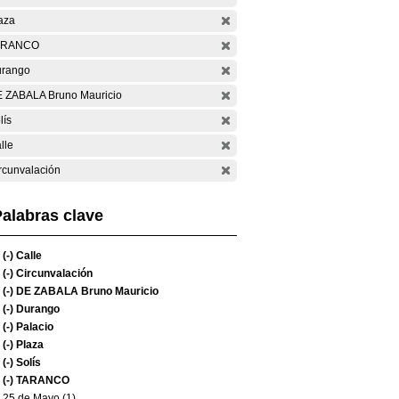
aza
ARANCO
rango
 ZABALA Bruno Mauricio
lís
lle
rcunvalación
alabras clave
(-)
Calle
(-)
Circunvalación
(-)
DE ZABALA Bruno Mauricio
(-)
Durango
(-)
Palacio
(-)
Plaza
(-)
Solís
(-)
TARANCO
25 de Mayo (1)