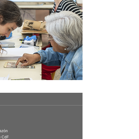
Razón
e CdF