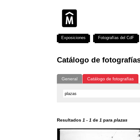
Exposiciones
Fotografías del CdF
Catálogo de fotografía
General
Catálogo de fotografías
Resultados
1
-
1
de
1
para
plazas