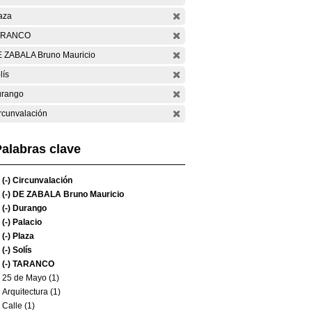
aza
ARANCO
 ZABALA Bruno Mauricio
lís
rango
rcunvalación
alabras clave
(-)
Circunvalación
(-)
DE ZABALA Bruno Mauricio
(-)
Durango
(-)
Palacio
(-)
Plaza
(-)
Solís
(-)
TARANCO
25 de Mayo (1)
Arquitectura (1)
Calle (1)