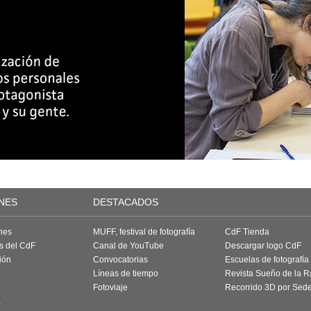
NES
DESTACADOS
nes
MUFF, festival de fotografía
CdF Tienda
as del CdF
Canal de YouTube
Descargar logo CdF
ión
Convocatorias
Escuelas de fotografía
Líneas de tiempo
Revista Sueño de la 
Fotoviaje
Recorrido 3D por Sed
a