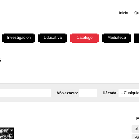
Inicio
Qu
Investigación
Educativa
Catálogo
Mediateca
s
Año exacto:
Década:
F
pl
Pa