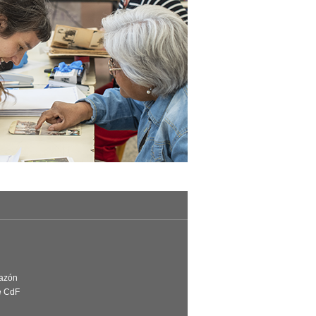
Razón
e CdF