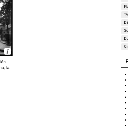
Pl
T
DE
So
Du
Ci
P
ción
ha, la