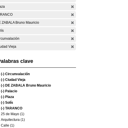
aza
ARANCO
 ZABALA Bruno Mauricio
lís
rcunvalación
udad Vieja
alabras clave
(-)
Circunvalación
(-)
Ciudad Vieja
(-)
DE ZABALA Bruno Mauricio
(-)
Palacio
(-)
Plaza
(-)
Solís
(-)
TARANCO
25 de Mayo (1)
Arquitectura (1)
Calle (1)