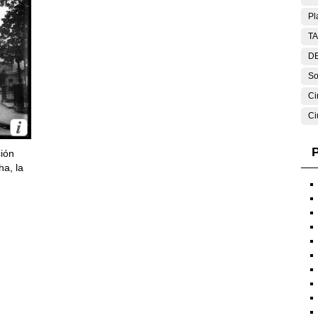
Pl
T
DE
So
Ci
Ci
P
ción
ha, la