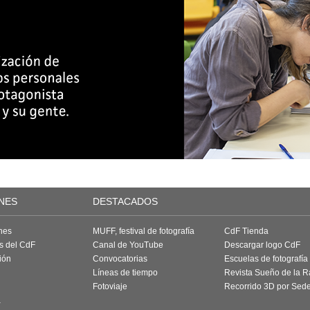
NES
DESTACADOS
nes
MUFF, festival de fotografía
CdF Tienda
as del CdF
Canal de YouTube
Descargar logo CdF
ión
Convocatorias
Escuelas de fotografía
Líneas de tiempo
Revista Sueño de la 
Fotoviaje
Recorrido 3D por Sed
a