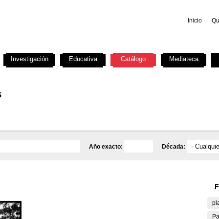
Inicio
Qu
Investigación
Educativa
Catálogo
Mediateca
s
Año exacto:
Década:
F
pl
Pa