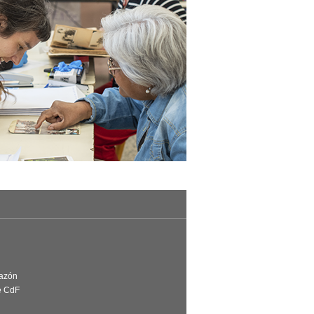
Razón
e CdF