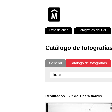
Exposiciones
Fotografías del CdF
Catálogo de fotografía
General
Catálogo de fotografías
Resultados
1
-
1
de
1
para
plazas