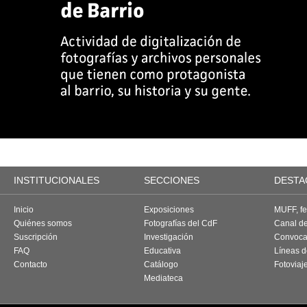
INSTITUCIONALES
SECCIONES
DESTA
Inicio
Exposiciones
MUFF, fes
Quiénes somos
Fotografías del CdF
Canal d
Suscripción
Investigación
Convoca
FAQ
Educativa
Líneas d
Contacto
Catálogo
Fotoviaj
Mediateca