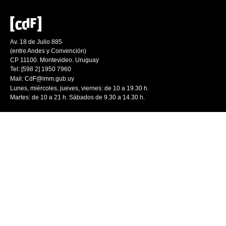
Av. 18 de Julio 885
(entre Andes y Convención)
CP 11100. Montevideo. Uruguay
Tel: [598 2] 1950 7960
Mail:
CdF@imm.gub.uy
Lunes, miércoles, jueves, viernes: de 10 a 19.30 h.
Martes: de 10 a 21 h. Sábados de 9.30 a 14.30 h.