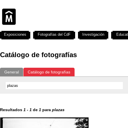
Exposiciones
Fotografías del CdF
Investigación
Educat
Catálogo de fotografías
General
Catálogo de fotografías
Resultados
1
-
1
de
1
para
plazas