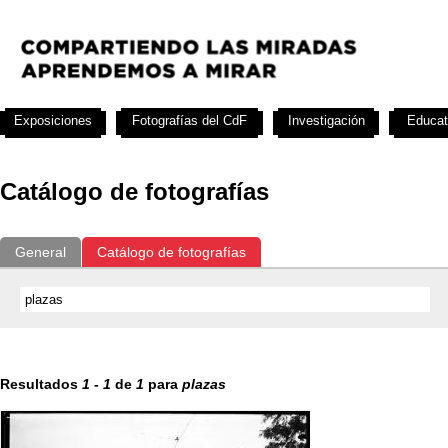
Exposiciones
Fotografías del CdF
Investigación
Educat
Catálogo de fotografías
General
Catálogo de fotografías
Resultados
1
-
1
de
1
para
plazas