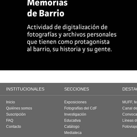
INSTITUCIONALES
SECCIONES
DESTA
Inicio
Exposiciones
MUFF, fes
Quiénes somos
Fotografías del CdF
Canal d
Suscripción
Investigación
Convoca
FAQ
Educativa
Líneas d
Contacto
Catálogo
Fotoviaj
Mediateca