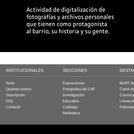
INSTITUCIONALES
SECCIONES
DESTA
Inicio
Exposiciones
MUFF, fes
Quiénes somos
Fotografías del CdF
Canal d
Suscripción
Investigación
Convoca
FAQ
Educativa
Líneas d
Contacto
Catálogo
Fotoviaj
Mediateca