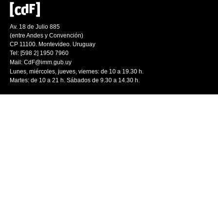
Av. 18 de Julio 885
(entre Andes y Convención)
CP 11100. Montevideo. Uruguay
Tel: [598 2] 1950 7960
Mail:
CdF@imm.gub.uy
Lunes, miércoles, jueves, viernes: de 10 a 19.30 h.
Martes: de 10 a 21 h. Sábados de 9.30 a 14.30 h.