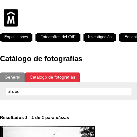
Exposiciones
Fotografías del CdF
Investigación
Educat
Catálogo de fotografías
General
Catálogo de fotografías
Resultados
1
-
1
de
1
para
plazas