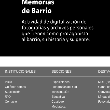
INSTITUCIONALES
SECCIONES
DESTA
Inicio
Exposiciones
MUFF, fes
Quiénes somos
Fotografías del CdF
Canal d
Suscripción
Investigación
Convoca
FAQ
Educativa
Líneas d
Contacto
Catálogo
Fotoviaj
Mediateca