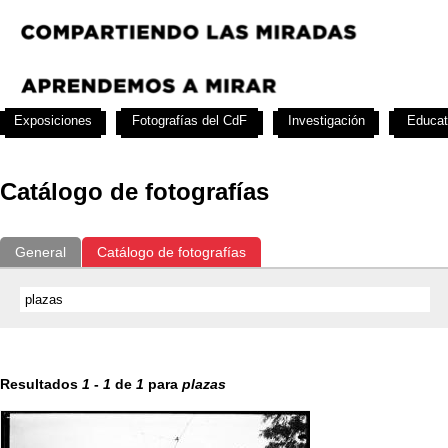
Exposiciones
Fotografías del CdF
Investigación
Educat
Catálogo de fotografías
General
Catálogo de fotografías
Resultados
1
-
1
de
1
para
plazas