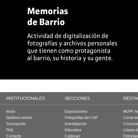
INSTITUCIONALES
SECCIONES
DESTA
Inicio
Exposiciones
MUFF, fes
Quiénes somos
Fotografías del CdF
Canal d
Suscripción
Investigación
Convoca
FAQ
Educativa
Líneas d
Contacto
Catálogo
Fotoviaj