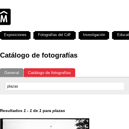
Exposiciones
Fotografías del CdF
Investigación
Educat
Catálogo de fotografías
General
Catálogo de fotografías
Resultados
1
-
1
de
1
para
plazas