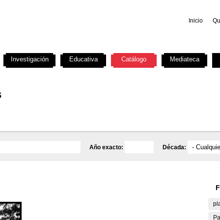
Inicio
Qu
Investigación
Educativa
Catálogo
Mediateca
s
Año exacto:
Década:
F
pl
Pa