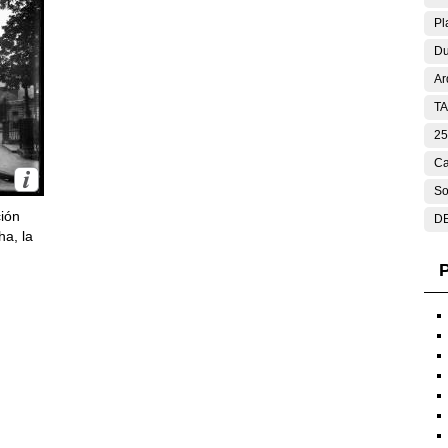
Pl
Du
Ar
T
25
Ca
So
ción
DE
ha, la
P