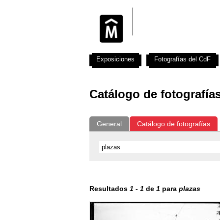
Exposiciones
Fotografías del CdF
Catálogo de fotografía
General
Catálogo de fotografías
Resultados
1
-
1
de
1
para
plazas