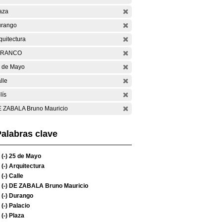
aza
rango
quitectura
ARANCO
 de Mayo
lle
lís
 ZABALA Bruno Mauricio
alabras clave
(-)
25 de Mayo
(-)
Arquitectura
(-)
Calle
(-)
DE ZABALA Bruno Mauricio
(-)
Durango
(-)
Palacio
(-)
Plaza