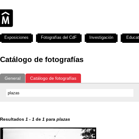
Exposiciones
Fotografías del CdF
Investigación
Educat
Catálogo de fotografías
General
Catálogo de fotografías
Resultados
1
-
1
de
1
para
plazas