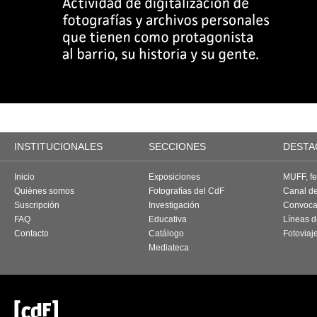
INSTITUCIONALES
SECCIONES
DESTA
Inicio
Exposiciones
MUFF, fes
Quiénes somos
Fotografías del CdF
Canal d
Suscripción
Investigación
Convoca
FAQ
Educativa
Líneas d
Contacto
Catálogo
Fotoviaj
Mediateca