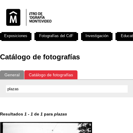
Exposiciones
Fotografías del CdF
Investigación
Educat
Catálogo de fotografías
General
Catálogo de fotografías
Resultados
1
-
1
de
1
para
plazas