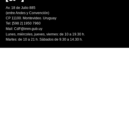
Av. 18 de Julio 885
(entre Andes y Convención)
CP 11100. Montevideo. Uruguay
Tel: [598 2] 1950 7960
Mail:
CdF@imm.gub.uy
Lunes, miércoles, jueves, viernes: de 10 a 19.30 h.
Martes: de 10 a 21 h. Sábados de 9.30 a 14.30 h.