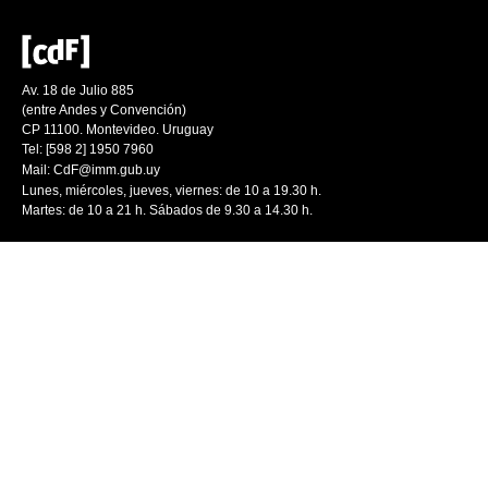
Av. 18 de Julio 885
(entre Andes y Convención)
CP 11100. Montevideo. Uruguay
Tel: [598 2] 1950 7960
Mail:
CdF@imm.gub.uy
Lunes, miércoles, jueves, viernes: de 10 a 19.30 h.
Martes: de 10 a 21 h. Sábados de 9.30 a 14.30 h.