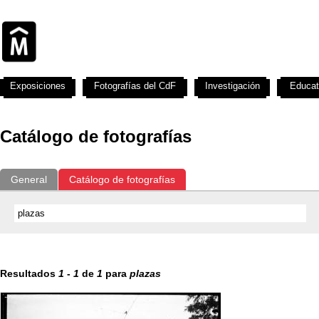
Exposiciones
Fotografías del CdF
Investigación
Educat
Catálogo de fotografías
General
Catálogo de fotografías
Resultados
1
-
1
de
1
para
plazas