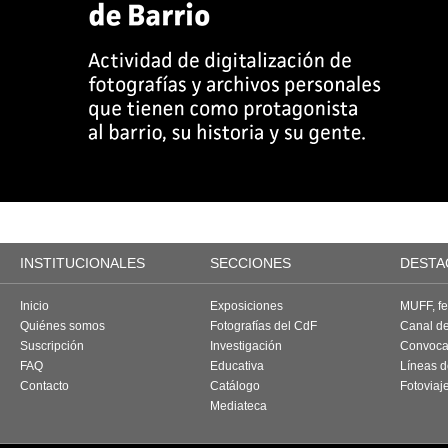
INSTITUCIONALES
SECCIONES
DESTA
Inicio
Exposiciones
MUFF, fes
Quiénes somos
Fotografías del CdF
Canal d
Suscripción
Investigación
Convoca
FAQ
Educativa
Líneas d
Contacto
Catálogo
Fotoviaj
Mediateca