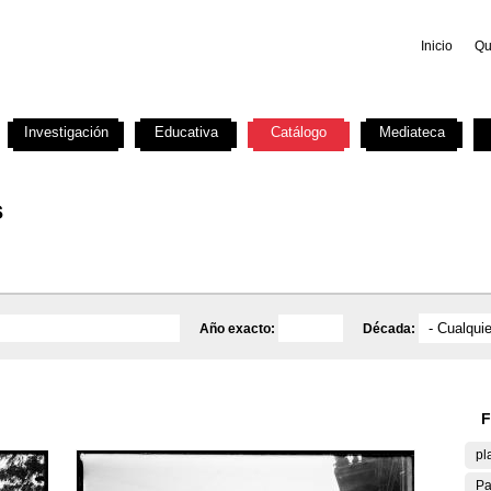
Inicio
Qu
Investigación
Educativa
Catálogo
Mediateca
s
Año exacto:
Década:
F
pl
Pa