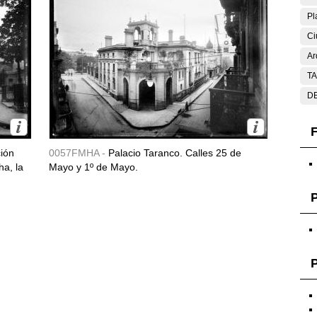
Pl
Ci
Ar
T
DE
F
ción
0057FMHA -
Palacio Taranco. Calles 25 de
ha, la
Mayo y 1º de Mayo.
P