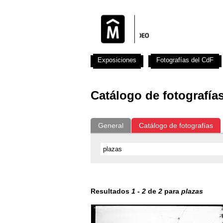
Exposiciones
Fotografías del CdF
Catálogo de fotografía
General
Catálogo de fotografías
Resultados
1
-
2
de
2
para
plazas