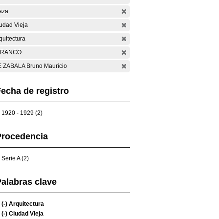
aza
udad Vieja
quitectura
ARANCO
 ZABALA Bruno Mauricio
echa de registro
1920 - 1929 (2)
Procedencia
Serie A (2)
alabras clave
(-)
Arquitectura
(-)
Ciudad Vieja