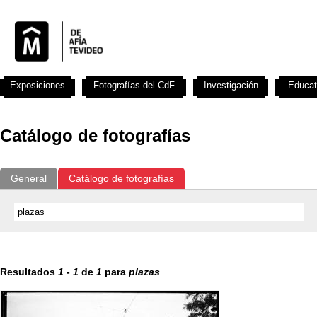
Exposiciones
Fotografías del CdF
Investigación
Educat
Catálogo de fotografías
General
Catálogo de fotografías
Resultados
1
-
1
de
1
para
plazas