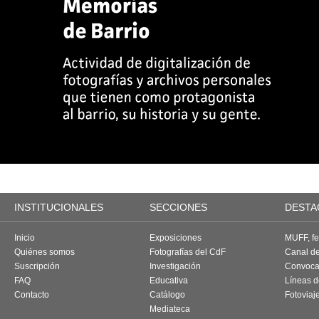
INSTITUCIONALES
SECCIONES
DESTA
Inicio
Exposiciones
MUFF, fes
Quiénes somos
Fotografías del CdF
Canal d
Suscripción
Investigación
Convoca
FAQ
Educativa
Líneas d
Contacto
Catálogo
Fotoviaj
Mediateca