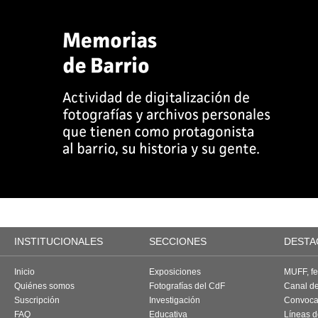
INSTITUCIONALES
SECCIONES
DESTA
Inicio
Exposiciones
MUFF, fes
Quiénes somos
Fotografías del CdF
Canal d
Suscripción
Investigación
Convoca
FAQ
Educativa
Líneas d