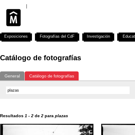
Exposiciones
Fotografías del CdF
Investigación
Educat
Catálogo de fotografías
General
Catálogo de fotografías
Resultados
1
-
2
de
2
para
plazas